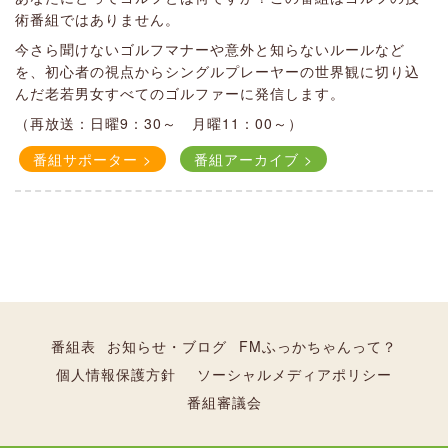
術番組ではありません。
け合い、トークバトルを繰り広げる1時間。
白熱バトルになるのか、勝ち負けはあるのか、どんなトーク
今さら聞けないゴルフマナーや意外と知らないルールなど
バトルになるかは、やってみないとわからない。
を、初心者の視点からシングルプレーヤーの世界観に切り込
んだ老若男女すべてのゴルファーに発信します。
（再放送：月曜17：00～ 日曜20：00～）
（再放送：日曜9：30～ 月曜11：00～）
番組アーカイブ >
番組サポーター >
番組アーカイブ >
20:00
21:00
[収録番組]
｜
Rock on Radio
ロックつかごし
09:00
8:00
8:30
09:30
[収録番組]
[収録番組]
｜
｜
りんりんのおしゃべりポケッ
お菓子のおかしな話（再放
番組表
お知らせ・ブログ
FMふっかちゃんって？
ト！（再放送）
送）
深谷市緑ヶ丘のスタジオから、パーソナリティロックつかご
個人情報保護方針
ソーシャルメディアポリシー
しがお届けする、1時間の音楽番組。年の差コンビならではの
りんりん
ざわわ
番組審議会
曲にまつわるトークを繰り広げながら、たくさんのポップス
美味しいお菓子の話をする番組です。
やロックなど、幅広いジャンルの曲をお届けします。