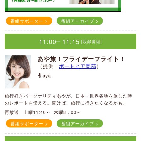
番組サポーター >
番組サポーター >
番組サポーター >
番組サポーター >
番組サポーター >
番組アーカイブ >
番組アーカイブ >
番組アーカイブ >
番組アーカイブ >
番組アーカイブ >
08:15
11:00
10:00
10:00
10:00
08:30
11:15
11:00
11:00
11:00
[収録番組]
[収録番組]
[生放送]
[生放送]
[生放送]
｜
｜
｜
｜
｜
Weekday！ふっかモーニング！
あや旅！フライデーフライト！
Weekday！ふっかモーニン
Weekday！ふっかモーニン
知っとこ深谷の防災知識（再
グ！
グ！
放送）
（提供：
ボートピア岡部
）
みっこ アシスタント：Mina
aya
小林 ひかり アシスタント...第1
第1週：洋里香＆ふく猫 第2週：
週：あん姫
おざまい 第3週：洋里香＆ふく猫
（提供：
柴崎倉庫株式会社 デジタル部 .one pixel［ワ
第4週：おざまい 第5週：Mina
平日の朝10時から1時間の生放送！
平日の朝10時から1時間の生放送！
旅行好きパーソナリティあやが、日本・世界各地を旅した時
ンピクセル］
）
市の情報や地域情報、買い物〇得情報など毎日の生活に必要
のレポートを伝える。聞けば、旅行に行きたくなるかも。
市の情報や地域情報、買い物〇得情報など毎日の生活に必要
毎月テーマに沿って、防災や身の回りのリスクについて、専
な情報をお送りします。
な情報をお送りします。
平日の朝10時から1時間の生放送！
再放送 土曜11:40～ 木曜8：00～
門の分野の方から身になる防災知識を身に付ける番組。
市の情報や地域情報、買い物〇得情報など毎日の生活に必要
番組サポーター >
番組アーカイブ >
番組サポーター >
番組アーカイブ >
出演者
な情報をお送りします。
番組サポーター >
番組アーカイブ >
4月・7月・10月・1月・・危機管理防災アドバイザー 田中
番組サポーター >
番組アーカイブ >
―