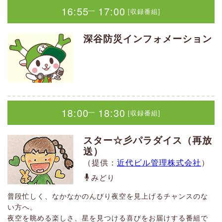
14:20
14:40
―
14:20
14:35
―
つのだ あきこ
[生放送]
[生放送]
16:55
17:00
[収録番組]
｜
コンコン！きつね婦人の摩訶不思議
コーナー番組
深谷防災インフォメーション
（提供：
柴崎倉庫株式会社 デジタル部 .one pixel［ワ
18:00
18:30
[収録番組]
ダイエット指導者によるダイエットポイントを伝えていく番
第1週：YURI『あの人にスポットライト！』
｜
ンピクセル］
）
組
第2週：aya『モヤモヤバスターズ』
きつね婦人
食事8割・運動2割。理想の体になるためのコツ、教えます！
真佐比呂のボイスドラマ製作
第3週：葉山&あやの『今日の給食なんだろな？』
神社と寺院から産まれた摩訶不思議なきつね婦人が、
委員会（再放送）
番組サポーター >
番組アーカイブ >
第4週：ふみえ『本棚からショートケーキ』
（提供：
(株)たべい
）
#量子力学 #潜在意識 #引き寄せの法則 #開運
18:00
18:30
真佐比呂
を日常と織り交ぜながら、涙あり、笑い有り、何でも有りな
[収録番組]
｜
14:00
15:00
[生放送]
｜
摩訶不思議な御話をするコーナーです。
アニメや漫画・ゲームが身近になってきています。そんなア
スター☆彡パラダイス（再放
番組サポーター >
番組アーカイブ
ニメに命を吹き込むのが声優。
ふっか！GO！GO！
送）
この番組では、身近になったアニメやゲームの紹介とボイス
14:49
14:55
―
[収録番組]
（提供：
近代ビル管理株式会社
）
伊東 真紀
ドラマを放送していきます。ボイスドラマはリスナーの皆さ
14:49
14:55
―
[収録番組]
んも参加可能！ぜひ一緒に、ボイスドラマという冒険の旅に
みどり
ちょっと一息！リラクゼーション！
出かけませんか？
福田 美奈子
ちょっと一息！リラクゼーション！
普段忙しく、なかなかのんびり夜空を見上げるチャンスのな
（再放送：土曜20：00～ 水曜18：00～）
平日の午後2時から1時間の生放送
い方へ。
福田 美奈子
番組アーカイブ >
Instagram
Facebook
市・地域情報やさまざまな内容をお知らせ
夜空を眺める楽しさ、星を見つける喜びをお届けする番組で