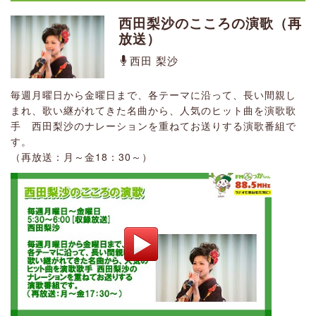
まれ、歌い継がれてきた名曲から、人気のヒット曲を演歌歌
（毎月第1週目に内容を更新、その他の週は再放送）
き、深谷市・寄居町の魅力や未来への希望となることをトー
シンガーソングライター、ジャズヴォーカルの伊東真紀が最
西田梨沙のこころの演歌（再
手 西田梨沙のナレーションを重ねてお送りする演歌番組で
クしていく番組
番組サポーター >
番組アーカイブ >
近興味を惹かれているもの、ハマっていることなどをおすす
放送）
す。
めします。第1週目はカバー曲、オリジナル曲をピアノ安達充
番組アーカイブ >
（再放送：月～金18：30～）
西田 梨沙
と共に披露するアフタヌーン生ライブ。伊東真紀の趣味であ
18:30
19:00
[収録番組]
｜
るお菓子作りのレシピ、季節のスィーツなども紹介していま
毎週月曜日から金曜日まで、各テーマに沿って、長い間親し
18:30
19:00
す。
[収録番組]
｜
まれ、歌い継がれてきた名曲から、人気のヒット曲を演歌歌
西田梨沙のこころの演歌（再
手 西田梨沙のナレーションを重ねてお送りする演歌番組で
放送）
西田梨沙のこころの演歌（再
す。
14:49
14:55
―
[収録番組]
放送）
西田 梨沙
（再放送：月～金18：30～）
西田 梨沙
ちょっと一息！リラクゼーション！
毎週月曜日から金曜日まで、各テーマに沿って、長い間親し
福田 美奈子
まれ、歌い継がれてきた名曲から、人気のヒット曲を演歌歌
毎週月曜日から金曜日まで、各テーマに沿って、長い間親し
手 西田梨沙のナレーションを重ねてお送りする演歌番組で
まれ、歌い継がれてきた名曲から、人気のヒット曲を演歌歌
番組アーカイブ >
Instagram
Facebook
番組サポーター >
番組アーカイブ >
す。
手 西田梨沙のナレーションを重ねてお送りする演歌番組で
（再放送：月～金18：30～）
す。
16:55
17:00
（再放送：月～金18：30～）
[収録番組]
｜
21:00
21:30
[収録番組]
｜
深谷防災インフォメーション