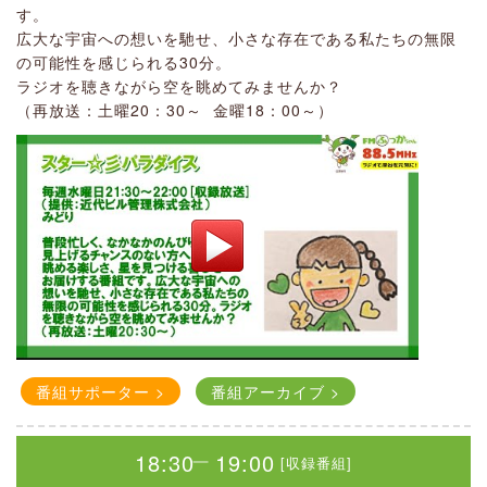
す。
番組アーカイブ >
Instagram
Facebook
広大な宇宙への想いを馳せ、小さな存在である私たちの無限
16:55
17:00
[収録番組]
｜
の可能性を感じられる30分。
16:55
17:00
ラジオを聴きながら空を眺めてみませんか？
[収録番組]
｜
深谷防災インフォメーション
（再放送：土曜20：30～ 金曜18：00～）
深谷防災インフォメーション
番組サポーター >
番組アーカイブ >
18:00
18:30
[収録番組]
｜
18:30
19:00
番組サポーター >
番組アーカイブ >
[収録番組]
｜
18:00
18:30
[収録番組]
｜
深谷青年会議所プレゼンツ
～まちの魅力と希望を届けよ
西田梨沙のこころの演歌（再
President Session
14:20
14:40
―
[生放送]
う～
放送）
番組サポーター >
番組アーカイブ >
社長 神山 憲秀
（提供：
(一社）深谷青年会議所
）
西田 梨沙
MAKI’S SELECT
（提供：こくさい保険サポート）
まちづくり、ひとづくりをする青年たちの団体の深谷青年会
18:30
19:00
[収録番組]
｜
毎週月曜日から金曜日まで、各テーマに沿って、長い間親し
議所のメンバーが、深谷市・寄居町の経済人や団体の方を招
伊東 真紀