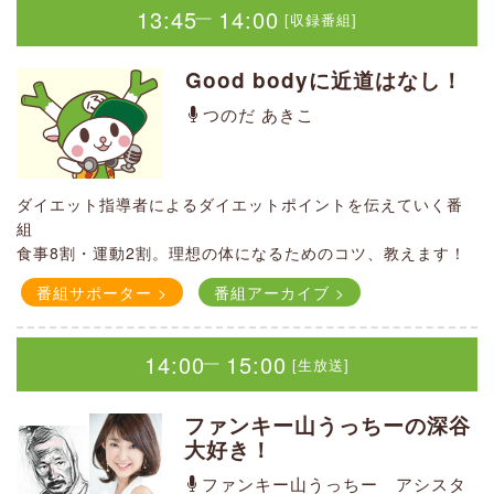
市・地域情報やさまざまな内容をお知らせ
※他毎週金曜日、午前8時～再放送。
13:45
14:00
[収録番組]
｜
「氏名」の中には「使命」が隠れています。それを日本語50
番組アーカイブ >
Good bodyに近道はなし！
音の意味から紐解くと、名前は世界一の応援歌になります。
Good bodyに近道はなし！
深谷市内のお店や人を名前を通して応援＆紹介します！
つのだ あきこ
つのだ あきこ
13:45
14:00
[収録番組]
｜
Good bodyに近道はなし！
ダイエット指導者によるダイエットポイントを伝えていく番
ダイエット指導者によるダイエットポイントを伝えていく番
組
つのだ あきこ
組
食事8割・運動2割。理想の体になるためのコツ、教えます！
食事8割・運動2割。理想の体になるためのコツ、教えます！
番組サポーター >
番組アーカイブ >
番組サポーター >
番組アーカイブ >
ダイエット指導者によるダイエットポイントを伝えていく番
番組サポーター >
番組アーカイブ >
組
14:00
15:00
[生放送]
｜
食事8割・運動2割。理想の体になるためのコツ、教えます！
14:00
15:00
[生放送]
｜
番組サポーター >
番組アーカイブ >
ふっか！GO！GO！
14:20
14:35
―
[生放送]
ファンキー山うっちーの深谷
番組サポーター >
番組アーカイブ >
第1週：YURI 第2週：aya 第3
大好き！
コーナー番組
（提供：
社会福祉法人かつみ会
）
14:00
15:00
週：葉山、あやの 第4週：ふみえ
番組アーカイブ
[生放送]
｜
ファンキー山うっちー アシスタ
奇数週：島野美智子 偶数週：ソフィア・瑠璃子