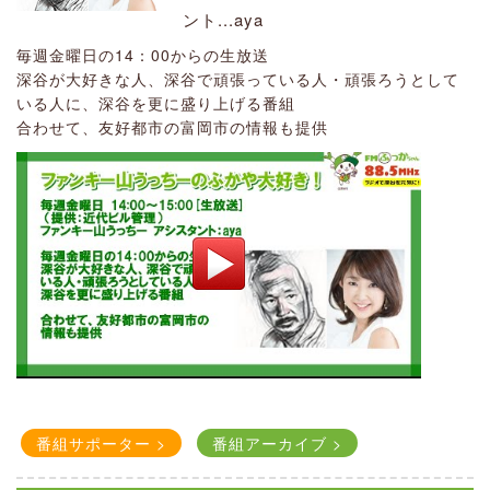
第5週：あやの
ント...aya
奇数週：季節のハンドブック
ふっか！GO！GO！
12:00
12:30
[収録番組]
｜
毎週金曜日の14：00からの生放送
第2週：開運虹色カフェ
きつね婦人 ミキサー...花田 宗太
深谷が大好きな人、深谷で頑張っている人・頑張ろうとして
平日の午後2時から1時間の生放送
第4周：瑠璃子の名言カフェ
深谷青年会議所プレゼンツ
いる人に、深谷を更に盛り上げる番組
市・地域情報やさまざまな内容をお知らせ
～まちの魅力と希望を届けよ
合わせて、友好都市の富岡市の情報も提供
平日の午後2時から1時間の生放送
う～（再放送）
市・地域情報やさまざまな内容をお知らせ
14:49
14:55
―
[収録番組]
（提供：
(一社）深谷青年会議所
）
ちょっと一息！リラクゼーション！
まちづくり、ひとづくりをする青年たちの団体の深谷青年会
議所のメンバーが、深谷市・寄居町の経済人や団体の方を招
福田 美奈子
き、深谷市・寄居町の魅力や未来への希望となることをトー
番組アーカイブ >
Instagram
Facebook
クしていく番組
番組アーカイブ >
16:55
17:00
[収録番組]
｜
13:45
14:00
[収録番組]
｜
深谷防災インフォメーション
番組サポーター >
番組アーカイブ >
番組サポーター >
番組アーカイブ >
番組サポーター >
番組アーカイブ >
Good bodyに近道はなし！