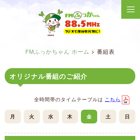
FMふっかちゃん ホーム
>
番組表
オリジナル番組のご紹介
全時間帯のタイムテーブルは
こちら
月
火
水
木
金
土
日