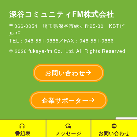
忙しい日々にほっと一息つけるおやつタイムを一緒に過ごし
第2.4週土曜日 12時～12時30分
（再放送：金曜22：00～ 日曜22：00～）
ませんか？
深谷コミュニティFM株式会社
日常のちょっとした出来事から深谷の楽しい、美味しい情報
番組サポーター >
番組アーカイブ >
（再放送：水曜8：00～ 土曜8：00～）
まで私のポケットからぽんぽん取り出して
〒366-0054 埼玉県深谷市緑ヶ丘25-30 KBTビ
番組サポーター >
番組アーカイブ >
パーソナリティりんりんがおしゃべりしていきます！
ル2F
リスナーの皆さんとの繋がりを大切にしながら温かく楽しい
TEL：048-551-0885／FAX：048-551-0886
番組にしていきます。
08:30
09:00
[収録番組]
｜
© 2026 fukaya-fm Co., Ltd. All Rights Reserved.
(再放送 日曜 9時00分～ 翌水曜 12時～ )
起業家たちのStory（再放送）
番組サポーター >
番組アーカイブ >
お問い合わせ
白石 のり子
9:30
10:00
[収録番組]
｜
企業サポーター
バーディまさしとちえここの
埼玉県深谷市および近郊で事業を立ち上げ、または事業承継
FMふっかゴルフ（再放送）
を通じて挑戦を続ける起業家を迎え、
（提供：
国済自動車鈑金工業所
）
人生の転機や起業に込めた本音、未来へのビジョンを、ナビ
ゲーター白石のり子が、
バーディまさし・ちえここ
ラジオならではの“生の声”で紐解きます。
番組表
メッセージ
お問い合わせ
あなたにとってゴルフとは何ですか？この番組はゴルフの技