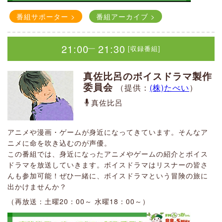
かわのDAのふっかいい話
番組サポーター >
番組アーカイブ >
かわのDA
21:00
21:30
[収録番組]
｜
ゆっかいい(愉快)なかわのDAが
18:30
19:00
[収録番組]
深谷のいいとこ「ふっかいい」発見！もっかいい(もう一回)聴
｜
真佐比呂のボイスドラマ製作
きたくなる番組
番組サポーター >
番組アーカイブ >
委員会
（提供：
(株)たべい
）
番組サポーター >
番組アーカイブ >
西田梨沙のこころの演歌（再
（再放送：木曜18：00～ 日曜21：00～）
真佐比呂
放送）
番組サポーター >
番組アーカイブ >
西田 梨沙
21:00
21:30
[収録番組]
｜
アニメや漫画・ゲームが身近になってきています。そんなア
ニメに命を吹き込むのが声優。
毎週月曜日から金曜日まで、各テーマに沿って、長い間親し
この番組では、身近になったアニメやゲームの紹介とボイス
スター☆彡パラダイス
まれ、歌い継がれてきた名曲から、人気のヒット曲を演歌歌
ドラマを放送していきます。ボイスドラマはリスナーの皆さ
手 西田梨沙のナレーションを重ねてお送りする演歌番組で
みどり
んも参加可能！ぜひ一緒に、ボイスドラマという冒険の旅に
す。
出かけませんか？
（再放送：月～金18：30～）
（再放送：土曜20：00～ 水曜18：00～）
普段忙しく、なかなかのんびり夜空を見上げるチャンスのな