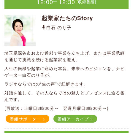
12:00
12:30
[収録番組]
｜
今さら聞けないゴルフマナーや意外と知らないルールなど
忙しい日々にほっと一息つけるおやつタイムを一緒に過ごし
を、初心者の視点からシングルプレーヤーの世界観に切り込
ませんか？
んだ老若男女すべてのゴルファーに発信します。
起業家たちのStory
番組サポーター >
番組アーカイブ >
ダイエット指導者によるダイエットポイントを伝えていく番
（再放送：水曜8：00～ 土曜8：00～）
（再放送：日曜9：30～ 月曜11：00～）
組
白石 のり子
番組サポーター >
番組アーカイブ >
食事8割・運動2割。理想の体になるためのコツ、教えます！
10:20
10:40
―
番組サポーター >
番組アーカイブ >
番組サポーター >
番組アーカイブ >
12:00
12:30
コーナー番組
[収録番組]
（提供：株式会社アシスト）
｜
埼玉県深谷市および近郊で事業を立ち上げ、または事業承継
12:00
12:30
[収録番組]
｜
を通じて挑戦を続ける起業家を迎え、
第1.3週：トコトコ、幸せ見ーつけた
14:00
15:00
[生放送]
｜
President Session（再放送）
人生の転機や起業に込めた本音、未来へのビジョンを、ナビ
第2.4週：あやのの知りたい！聞きたい！話したい！
深谷市長の部屋
ゲーター白石のり子が、
社長 神山 憲秀
ふっか！GO！GO！
深谷市長 アシスタント：島野 美
ラジオならではの“生の声”で紐解きます。
第1週：島野 美智子 第2週：ソフ
11:00
12:00
智子
[生放送]
｜
対話を通して、その人ならではの魅力とプレゼンスに迫る番
ィア・瑠璃子 第3週：島野 美智
組です。
（毎月第1週目に内容を更新、その他の週は再放送）
子 第4週：瑠璃子・ソフィア
名前で応援！なまエ～ル♪
小島進深谷市長が、自ら深谷市の様々な情報をお伝えする30
(再放送：土曜日8時30分～ 翌週月曜日8時00分～)
分です。
（提供：こくさい保険サポート）
番組サポーター >
番組アーカイブ >
番組サポーター >
番組アーカイブ >
（毎月第4週目の月曜日の12時〜放送、第１週～第３・第5週
安達 充
は再放送）
平日の午後2時から1時間の生放送
13:45
14:00
[収録番組]
｜