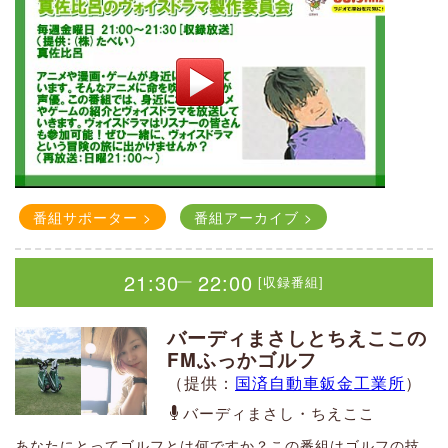
い方へ。
夜空を眺める楽しさ、星を見つける喜びをお届けする番組で
す。
広大な宇宙への想いを馳せ、小さな存在である私たちの無限
の可能性を感じられる30分。
ラジオを聴きながら空を眺めてみませんか？
（再放送：土曜20：30～ 金曜18：00～）
番組サポーター >
番組アーカイブ >
番組サポーター >
番組アーカイブ >
19:00
20:00
[収録番組]
｜
21:30
22:00
[収録番組]
｜
トーク＆トークｏｒトーク
バーディまさしとちえここの
（提供：
今井病院
）
FMふっかゴルフ
今井けいいちろうと愉快な仲間たち
（提供：
国済自動車鈑金工業所
）
番組サポーター >
番組アーカイブ >
バーディまさし・ちえここ
あなたにとってゴルフとは何ですか？この番組はゴルフの技
現在、気になる課題・問題点を、3人がそれぞれの考えをぶつ