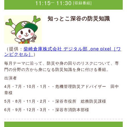
9:20
9:40
章様
[生放送]
11:15
11:30
[収録番組]
｜
5月・8月・11月・2月・・深谷市役所 総務防災課様
10:20
10:40
―
[生放送]
みっこのうれC〜！たのC〜！おいC〜！
10:20
10:40
―
[生放送]
6月・9月・12月・3月・・深谷市消防本部様
知っとこ深谷の防災知識
（提供：寺山事務所）
ひかりの元気もりもり〜！
コーナー番組
みっこ
（提供：株式会社小池勝次郎商店）
10:00
11:00
[生放送]
｜
第1週：ふく猫日和
聞いたら人に教えたくなる、うれC〰！情報、たのC〰！情
小林 ひかり
報、おいC〰！情報をゲストを招いてお伝えします。深谷の魅
第2週：おざまいのお茶の間でどうぞ
元気になる食べ物やお料理、子育て情報などをお届けしま
（提供：
柴崎倉庫株式会社 デジタル部 .one pixel［ワ
力を発信中！！
Weekday！ふっかモーニン
ンピクセル］
）
す。元気あふれるゲストをお呼びしてスタジオからご紹介す
第3週：癒しのひとときアンダンテ
グ！
るときも。リスナーの皆さんの１日が元気になりますよう
第4週：おざまいのお茶の間でどうぞ
毎月テーマに沿って、防災や身の回りのリスクについて、専
（提供：
株式会社アシスト
）
に！
11:00
11:30
門の分野の方から身になる防災知識を身に付ける番組。
[収録番組]
｜
第5週：Minaのときめきスイッチ
第1週：みいあ＆りんご 第2週：
出演者
あやの 第3週：みいあ＆りんご 第
11:00
11:30
バーディまさしとちえここの
[収録番組]
4月・7月・10月・1月・・危機管理防災アドバイザー 田中
｜
4週：あやの
FMふっかゴルフ（再放送）
章様
13:45
14:00
（提供：
国済自動車鈑金工業所
）
[収録番組]
｜
お菓子のおかしな話
5月・8月・11月・2月・・深谷市役所 総務防災課様
バーディまさし・ちえここ
6月・9月・12月・3月・・深谷市消防本部様
ざわわ
平日の朝10時から1時間の生放送！
Good bodyに近道はなし！
あなたにとってゴルフとは何ですか？この番組はゴルフの技
市の情報や地域情報、買い物〇得情報など毎日の生活に必要
術番組ではありません。
つのだ あきこ
な情報をお送りします。
美味しいお菓子の話をする番組です。